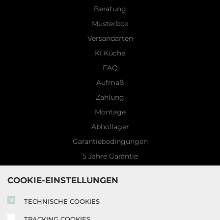
Beratung
Musterbox
Versandarten
KI Küche
FAQ
Aufmaß
Zahlung
Montage
Abhollager
Garantiebedingungen
5 Jahre Garantie
Blog
COOKIE-EINSTELLUNGEN
TECHNISCHE COOKIES
TRACKING COOKIES