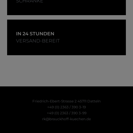
SCHRANKE
IN 24 STUNDEN
VERSAND-BEREIT
Friedrich-Ebert-Strasse 2
45711 Datteln
+49 (0) 2363 / 390 3-19
+49 (0) 2363 / 390 3-99
rk@brauckhoff-kuechen.de