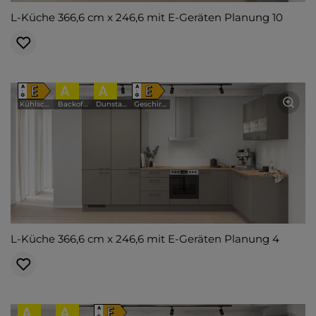
L-Küche 366,6 cm x 246,6 mit E-Geräten Planung 10
E
A
A
E
A
A
↑
↑
G
G
Kühlschrank
Backofen
Dunstabzugshaube
Geschirrspüler
L-Küche 366,6 cm x 246,6 mit E-Geräten Planung 4
A
A
E
A
↑