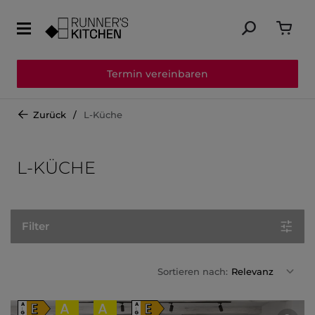
Termin vereinbaren
Zurück
L-Küche
L-KÜCHE
Filter
Sortieren nach:
Relevanz
E
A
A
E
A
A
↑
↑
G
G