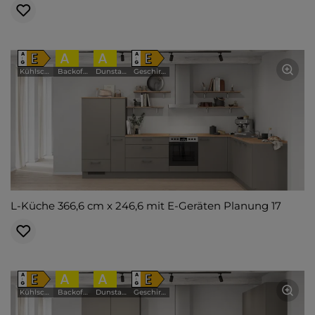
E
A
A
E
A
A
↑
↑
G
G
Kühlschrank
Backofen
Dunstabzugshaube
Geschirrspüler
L-Küche 366,6 cm x 246,6 mit E-Geräten Planung 17
E
A
A
E
A
A
↑
↑
G
G
Kühlschrank
Backofen
Dunstabzugshaube
Geschirrspüler