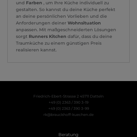
und
Farben
, um Ihre Küche individuell zu
gestalten. So kannst du deine Küche perfekt
an deine persönlichen Vorlieben und die
Anforderungen deiner
Wohnsituation
anpassen. Mit maßgeschneiderten Lösungen
sorgt
Runners Kitchen
dafür, dass du deine
Traumküche zu einem günstigen Preis
realisieren kannst.
Friedrich-Ebert-Strasse 2
45711 Datteln
+49 (0) 2363 / 390 3-19
+49 (0) 2363 / 390 3-99
rk@brauckhoff-kuechen.de
Beratung