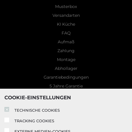
Musterbox
Versandarten
KI Küche
FAQ
Aufmaß
Zahlung
Montage
Abhollager
Garantiebedingungen
5 Jahre Garantie
Blog
COOKIE-EINSTELLUNGEN
TECHNISCHE COOKIES
TRACKING COOKIES
EXTERNE MEDIEN-COOKIES