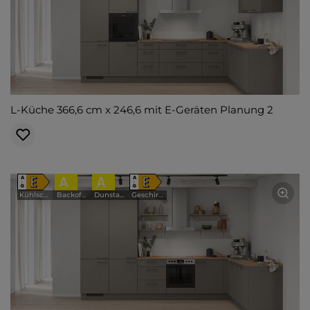
L-Küche 366,6 cm x 246,6 mit E-Geräten Planung 2
E
A
A
E
A
A
↑
↑
G
G
Kühlschrank
Backofen
Dunstabzugshaube
Geschirrspüler