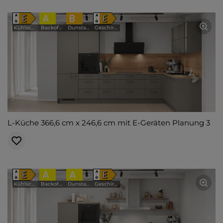
E
A
B
E
A
A
↑
↑
G
G
Kühlschrank
Backofen
Dunstabzugshaube
Geschirrspüler
L-Küche 366,6 cm x 246,6 cm mit E-Geräten Planung 3
E
A
A
E
A
A
↑
↑
G
G
Kühlschrank
Backofen
Dunstabzugshaube
Geschirrspüler