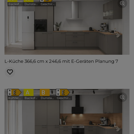
G
Backofen
Dunstabzugshaube
Geschirrspüler
L-Küche 366,6 cm x 246,6 mit E-Geräten Planung 7
E
A
B
E
A
A
↑
↑
G
G
Kühlschrank
Backofen
Dunstabzugshaube
Geschirrspüler