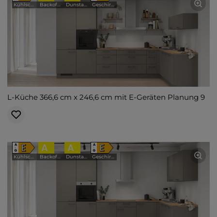
Kühlschrank
Backofen
Dunstabzugshaube
Geschirrspüler
L-Küche 366,6 cm x 246,6 cm mit E-Geräten Planung 9
E
A
A
E
A
A
↑
↑
G
G
Kühlschrank
Backofen
Dunstabzugshaube
Geschirrspüler