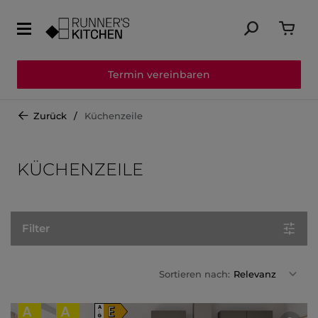
Termin vereinbaren
Zurück
Küchenzeile
KÜCHENZEILE
Filter
Sortieren nach:
Relevanz
A
A
E
A
↑
G