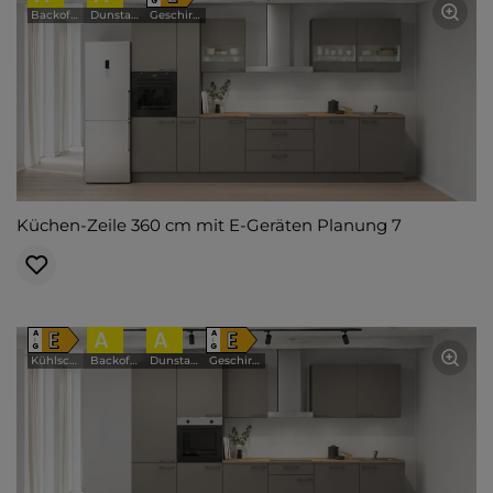
G
Backofen
Dunstabzugshaube
Geschirrspüler
Küchen-Zeile 360 cm mit E-Geräten Planung 7
E
A
A
E
A
A
↑
↑
G
G
Kühlschrank
Backofen
Dunstabzugshaube
Geschirrspüler