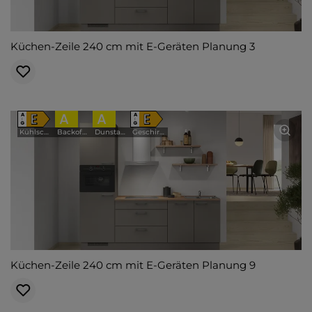
Küchen-Zeile 240 cm mit E-Geräten Planung 3
E
A
A
E
A
A
↑
↑
G
G
Kühlschrank
Backofen
Dunstabzugshaube
Geschirrspüler
Küchen-Zeile 240 cm mit E-Geräten Planung 9