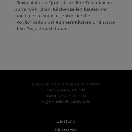
Flexibilität und Qualität, um Ihre Traumküche
zu verwirklichen.
Küchenzeilen kaufen
war
noch nie so einfach – entdecke die
Möglichkeiten bei
Runners Kitchen
und starte
dein Projekt noch heute.
Friedrich-Ebert-Strasse 2
45711 Datteln
+49 (0) 2363 / 390 3-19
+49 (0) 2363 / 390 3-99
rk@brauckhoff-kuechen.de
Beratung
Musterbox