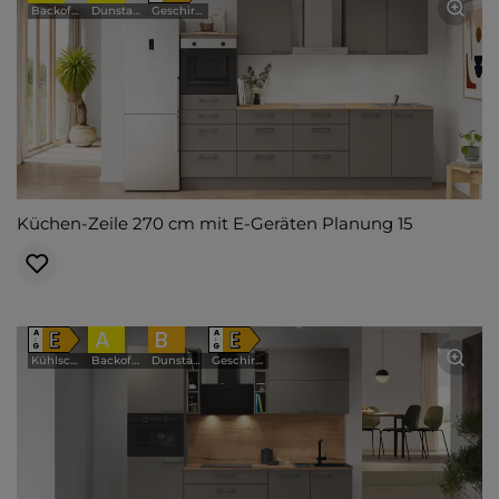
Backofen
Dunstabzugshaube
Geschirrspüler
Küchen-Zeile 270 cm mit E-Geräten Planung 15
E
A
B
E
A
A
↑
↑
G
G
Kühlschrank
Backofen
Dunstabzugshaube
Geschirrspüler