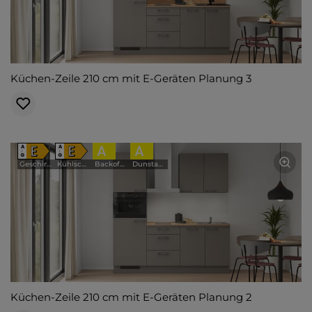
Küchen-Zeile 210 cm mit E-Geräten Planung 3
E
E
A
A
A
A
↑
↑
G
G
Geschirrspüler
Kühlschrank
Backofen
Dunstabzugshaube
Küchen-Zeile 210 cm mit E-Geräten Planung 2