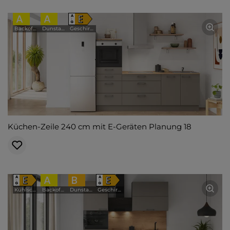
A
A
E
A
↑
G
Backofen
Dunstabzugshaube
Geschirrspüler
Küchen-Zeile 240 cm mit E-Geräten Planung 18
E
A
B
E
A
A
↑
↑
G
G
Kühlschrank
Backofen
Dunstabzugshaube
Geschirrspüler