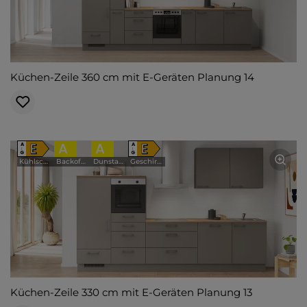
Küchen-Zeile 360 cm mit E-Geräten Planung 14
E
A
A
E
A
A
↑
↑
G
G
Kühlschrank
Backofen
Dunstabzugshaube
Geschirrspüler
Küchen-Zeile 330 cm mit E-Geräten Planung 13