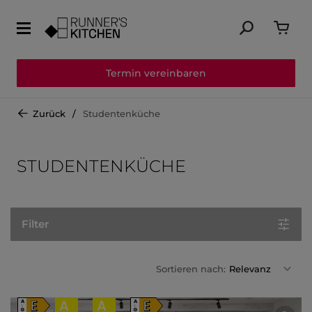
Termin vereinbaren
Zurück
Studentenküche
STUDENTENKÜCHE
Filter
Sortieren nach:
Relevanz
E
A
A
E
A
A
↑
↑
G
G