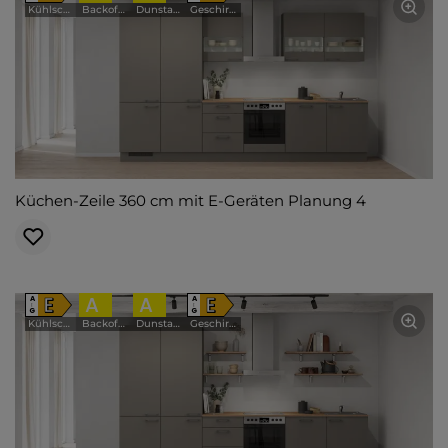
Kühlschrank
Backofen
Dunstabzugshaube
Geschirrspüler
Küchen-Zeile 360 cm mit E-Geräten Planung 4
E
A
A
E
A
A
↑
↑
G
G
Kühlschrank
Backofen
Dunstabzugshaube
Geschirrspüler