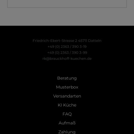
Friedrich-Ebert-Strasse 2
45711 Datteln
+49 (0) 2363 / 390 3-19
+49 (0) 2363 / 390 3-99
rk@brauckhoff-kuechen.de
Beratung
Musterbox
Versandarten
KI Küche
FAQ
Aufmaß
Zahlung