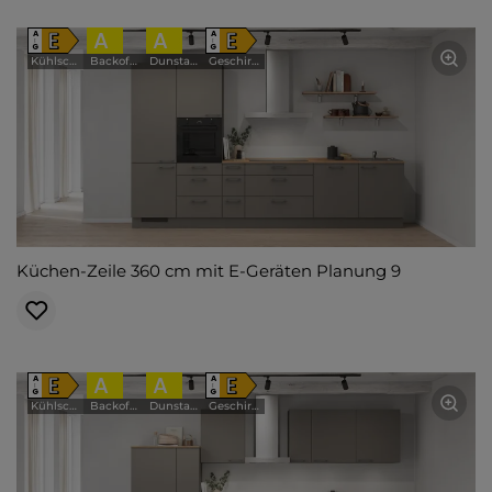
E
A
A
E
A
A
↑
↑
G
G
Kühlschrank
Backofen
Dunstabzugshaube
Geschirrspüler
Küchen-Zeile 360 cm mit E-Geräten Planung 9
E
A
A
E
A
A
↑
↑
G
G
Kühlschrank
Backofen
Dunstabzugshaube
Geschirrspüler