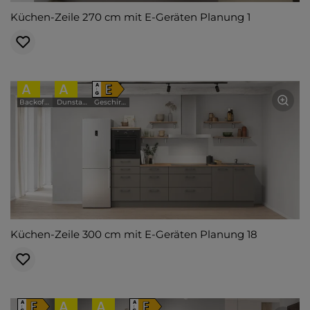
Küchen-Zeile 270 cm mit E-Geräten Planung 1
A
A
E
A
↑
G
Backofen
Dunstabzugshaube
Geschirrspüler
Küchen-Zeile 300 cm mit E-Geräten Planung 18
E
A
A
E
A
A
↑
↑