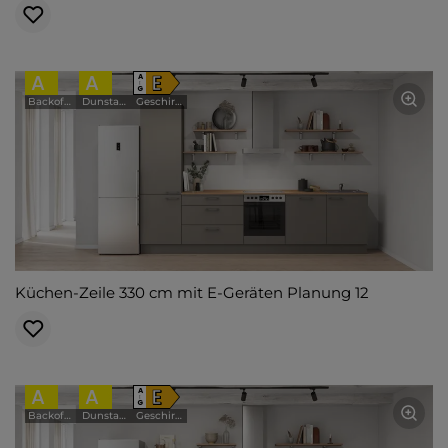
A
A
E
A
↑
G
Backofen
Dunstabzugshaube
Geschirrspüler
Küchen-Zeile 330 cm mit E-Geräten Planung 12
A
A
E
A
↑
G
Backofen
Dunstabzugshaube
Geschirrspüler