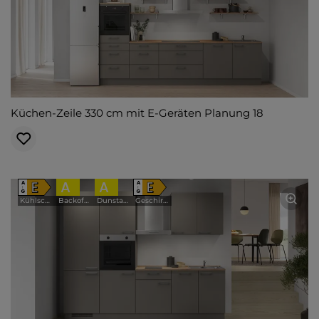
Küchen-Zeile 330 cm mit E-Geräten Planung 18
E
A
A
E
A
A
↑
↑
G
G
Kühlschrank
Backofen
Dunstabzugshaube
Geschirrspüler