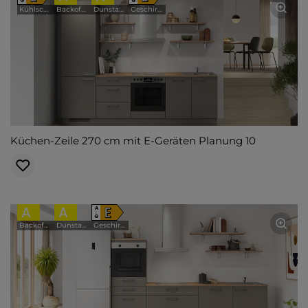
G
G
Kühlschrank
Backofen
Dunstabzugshaube
Geschirrspüler
Küchen-Zeile 270 cm mit E-Geräten Planung 10
A
A
E
A
↑
G
Backofen
Dunstabzugshaube
Geschirrspüler