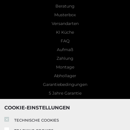
Beratung
Musterbox
Versandarten
KI Küche
FAQ
Aufmaß
Zahlung
Montage
Abhollager
Garantiebedingungen
5 Jahre Garantie
Blog
COOKIE-EINSTELLUNGEN
TECHNISCHE COOKIES