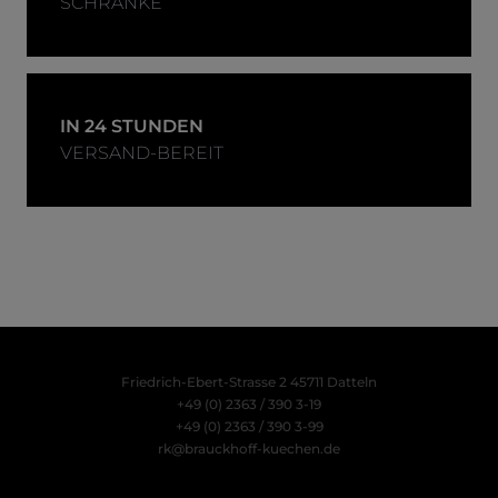
SCHRANKE
IN 24 STUNDEN
VERSAND-BEREIT
Friedrich-Ebert-Strasse 2
45711 Datteln
+49 (0) 2363 / 390 3-19
+49 (0) 2363 / 390 3-99
rk@brauckhoff-kuechen.de