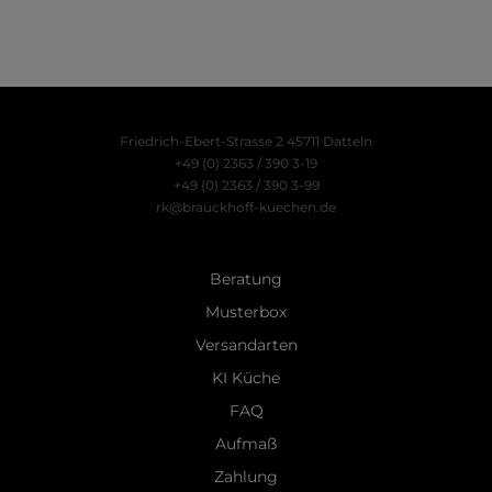
Friedrich-Ebert-Strasse 2
45711 Datteln
+49 (0) 2363 / 390 3-19
+49 (0) 2363 / 390 3-99
rk@brauckhoff-kuechen.de
Beratung
Musterbox
Versandarten
KI Küche
FAQ
Aufmaß
Zahlung