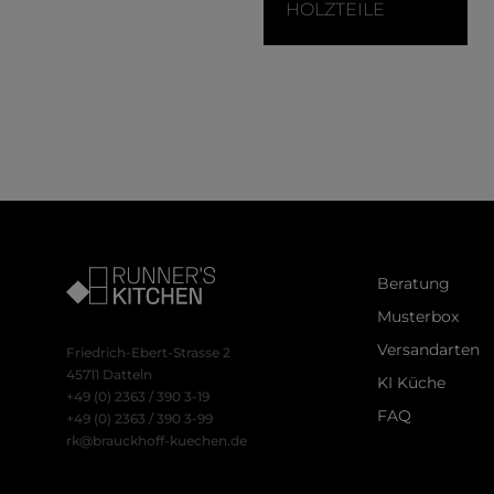
akzeptiert werde
HOLZTEILE
Beratung
Musterbox
Versandarten
Friedrich-Ebert-Strasse 2
45711 Datteln
KI Küche
+49 (0) 2363 / 390 3-19
FAQ
+49 (0) 2363 / 390 3-99
rk@brauckhoff-kuechen.de