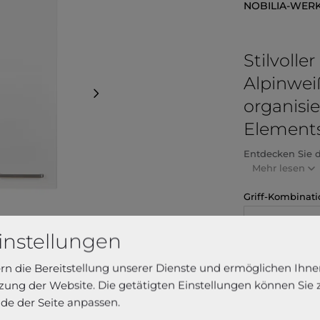
NOBILIA-WER
Stilvoll
Alpinwei
organisie
Element
Entdecken Sie de
Mehr lesen
Griff-Kombinati
Metallgriff e
instellungen
Türanschlag
ern die Bereitstellung unserer Dienste und ermöglichen Ihne
ung der Website. Die getätigten Einstellungen können Sie
de der Seite anpassen.