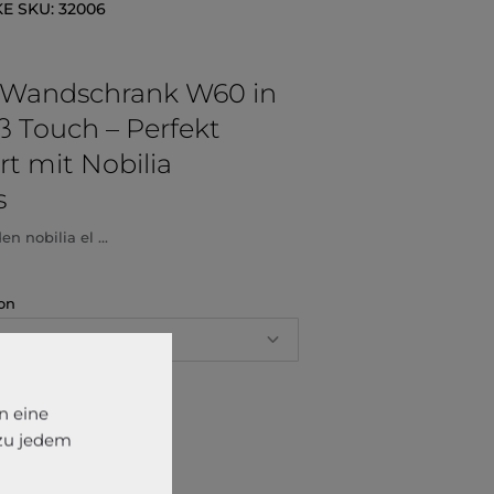
KE
SKU:
32006
er Wandschrank W60 in
ß Touch – Perfekt
rt mit Nobilia
s
n nobilia el ...
on
delstahlfarbig
Rechts
n eine
 zu jedem