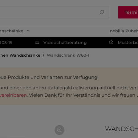
Termi
enschränke
nobilia Zube
903-19
Videochatberatung
Musterbo
chen Wandschränke
Wandschrank W60-1
eue Produkte und Varianten zur Verfügung!
fgrund einer geplanten Katalogaktualisierung aktuell nicht v
vereinbaren
. Vielen Dank für Ihr Verständnis und wir freuen
WANDSCH