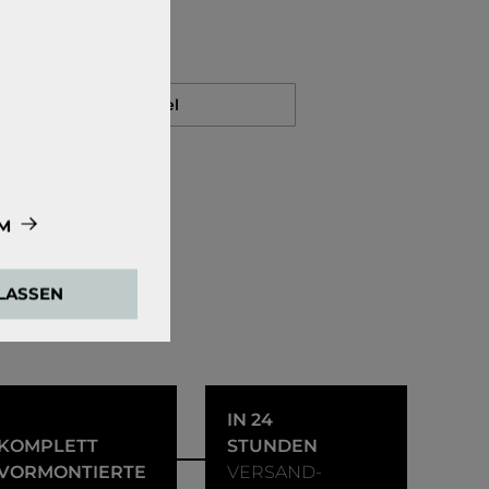
Auf den Merkzettel
M
e zwingend
ULASSEN
ensweisen der
den Google Tag
IN 24
KOMPLETT
STUNDEN
 externen Medien
VORMONTIERTE
VERSAND-