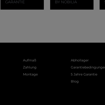
n, kann das Video abgespielt werden.
GARANTIE
BY NOBILIA
Aufmaß
Abhollager
Zahlung
Garantiebedingunge
Montage
5 Jahre Garantie
Blog