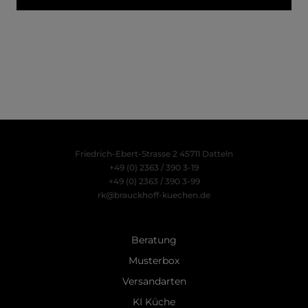
Friedrich-Ebert-Strasse 2
45711 Datteln
+49 (0) 2363 / 390 3-19
+49 (0) 2363 / 390 3-99
rk@brauckhoff-kuechen.de
Beratung
Musterbox
Versandarten
KI Küche