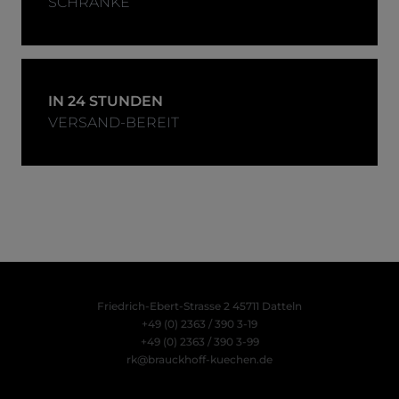
SCHRANKE
IN 24 STUNDEN
VERSAND-BEREIT
Friedrich-Ebert-Strasse 2
45711 Datteln
+49 (0) 2363 / 390 3-19
+49 (0) 2363 / 390 3-99
rk@brauckhoff-kuechen.de