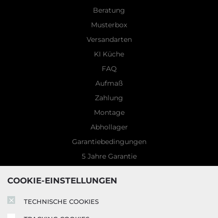
Beratung
Musterbox
Versandarten
KI Küche
FAQ
Aufmaß
Zahlung
Montage
Abhollager
Garantiebedingungen
5 Jahre Garantie
Blog
COOKIE-EINSTELLUNGEN
TECHNISCHE COOKIES