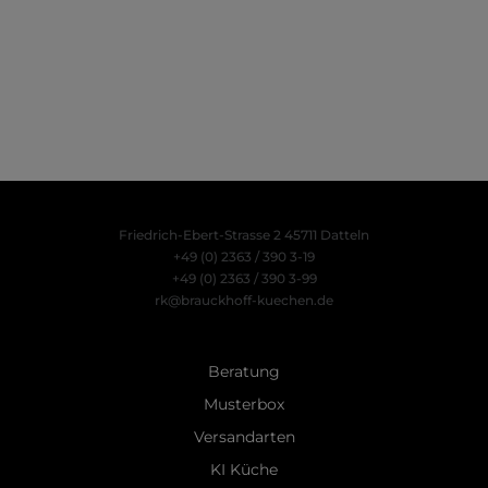
Friedrich-Ebert-Strasse 2
45711 Datteln
+49 (0) 2363 / 390 3-19
+49 (0) 2363 / 390 3-99
rk@brauckhoff-kuechen.de
Beratung
Musterbox
Versandarten
KI Küche