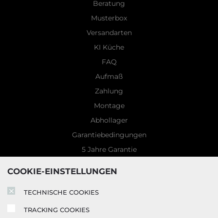
Beratung
Musterbox
Versandarten
KI Küche
FAQ
Aufmaß
Zahlung
Montage
Abhollager
Garantiebedingungen
5 Jahre Garantie
Blog
COOKIE-EINSTELLUNGEN
TECHNISCHE COOKIES
TRACKING COOKIES