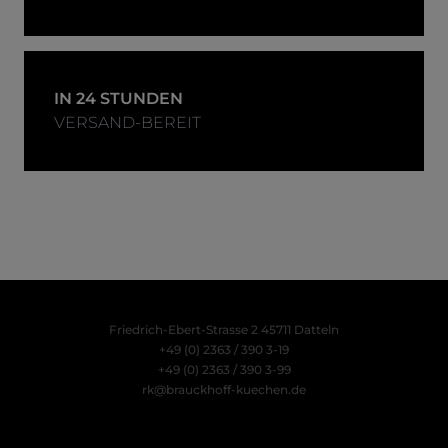
IN 24 STUNDEN
VERSAND-BEREIT
Friedrich-Ebert-Strasse 2
45711 Datteln
+49 (0) 2363 / 390 3-19
+49 (0) 2363 / 390 3-99
rk@brauckhoff-kuechen.de