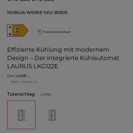
NOBILIA-WERKE
SKU:
80503
E
A
↑
Produktdatenblatt
G
Effiziente Kühlung mit modernem
Design – Der integrierte Kühlautomat
LAURUS LKG122E
Der
LAUR ...
Mehr lesen
Türanschlag
Links