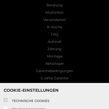
Beratung
Musterbox
Versandarten
KI Küche
FAQ
Aufmaß
Zahlung
Montage
Abhollager
Garantiebedingungen
5 Jahre Garantie
Blog
COOKIE-EINSTELLUNGEN
TECHNISCHE COOKIES