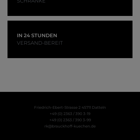
SCHRANKE
IN 24 STUNDEN
VERSAND-BEREIT
Friedrich-Ebert-Strasse 2
45711 Datteln
+49 (0) 2363 / 390 3-19
+49 (0) 2363 / 390 3-99
rk@brauckhoff-kuechen.de