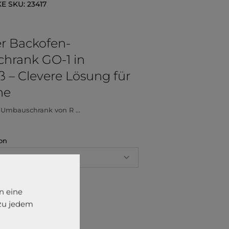
KE
SKU:
23417
er Backofen-
hrank GO-1 in
ß – Clevere Lösung für
he
-Umbauschrank von R ...
on
delstahlfarbig
Rechts
n eine
 zu jedem