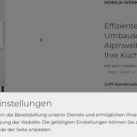
NOBILIA-WER
Effizient
Umbausc
Alpinwei
Ihre Küc
Mit dem Geräte
Mehr lesen
Griff-Kombinati
Metallgriff e
instellungen
Türanschlag
ern die Bereitstellung unserer Dienste und ermöglichen Ihne
ung der Website. Die getätigten Einstellungen können Sie
de der Seite anpassen.