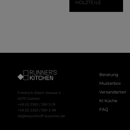
akzeptiert werde
HOLZTEILE
Beratung
Musterbox
Versandarten
Friedrich-Ebert-Strasse 2
45711 Datteln
KI Küche
+49 (0) 2363 / 390 3-19
FAQ
+49 (0) 2363 / 390 3-99
rk@brauckhoff-kuechen.de