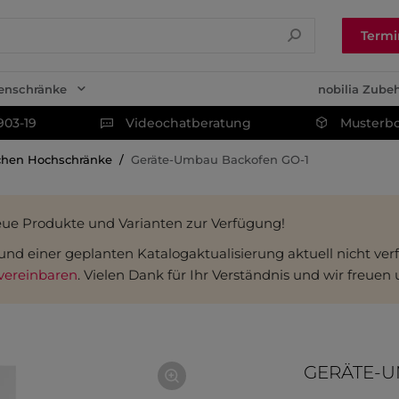
Termi
enschränke
nobilia Zube
903-19
Videochatberatung
Musterbo
hen Hochschränke
Geräte-Umbau Backofen GO-1
eue Produkte und Varianten zur Verfügung!
fgrund einer geplanten Katalogaktualisierung aktuell nicht v
vereinbaren
. Vielen Dank für Ihr Verständnis und wir freuen
GERÄTE-U