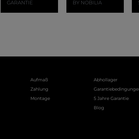
n, kann das Video abgespielt werden.
GARANTIE
BY NOBILIA
Aufmaß
Abhollager
Zahlung
Garantiebedingunge
Montage
5 Jahre Garantie
Blog