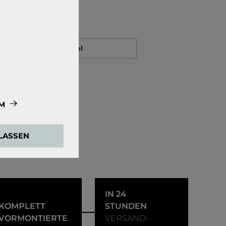
Auf den Merkzettel
M
e zwingend
ULASSEN
ensweisen der
den Google Tag
IN 24
KOMPLETT
STUNDEN
 externen Medien
VORMONTIERTE
VERSAND-