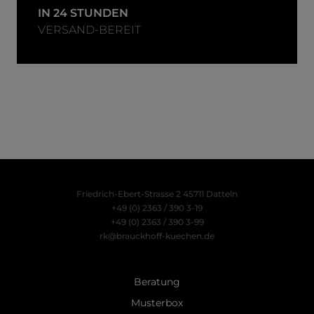
IN 24 STUNDEN
VERSAND-BEREIT
Friedrich-Ebert-Strasse 2
45711 Datteln
+49 (0) 2363 / 390 3-19
+49 (0) 2363 / 390 3-99
rk@brauckhoff-kuechen.de
Beratung
Musterbox