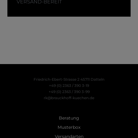
VERSAND-BEREIT
Friedrich-Ebert-Strasse 2
45711 Datteln
+49 (0) 2363 / 390 3-19
+49 (0) 2363 / 390 3-99
rk@brauckhoff-kuechen.de
Beratung
Musterbox
Versandarten