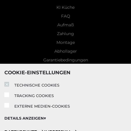
KI Küche
FAQ
Aufmaß
Zahlung
Montage
Abhollager
Garantiebedingungen
5 Jahre Garantie
COOKIE-EINSTELLUNGEN
Blog
TECHNISCHE COOKIES
TRACKING COOKIES
EXTERNE MEDIEN-COOKIES
DETAILS ANZEIGEN
Technische Cookies: