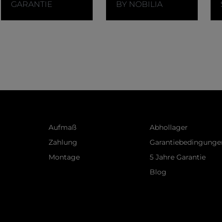
n, kann das Video abgespielt werden.
GARANTIE
BY NOBILIA
Aufmaß
Abhollager
Zahlung
Garantiebedingunge
Montage
5 Jahre Garantie
Blog