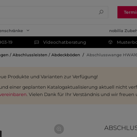
Termi
enschränke
nobilia Zube
903-19
Videochatberatung
Musterbo
gen / Abschlussleisten / Abdeckböden
Abschlusswange HWA1
eue Produkte und Varianten zur Verfügung!
fgrund einer geplanten Katalogaktualisierung aktuell nicht v
vereinbaren
. Vielen Dank für Ihr Verständnis und wir freuen
ABSCHLU