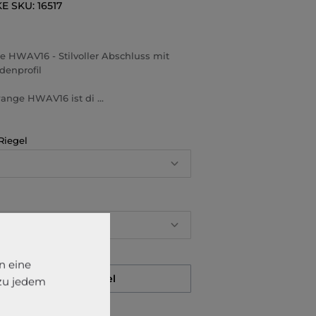
KE
SKU:
16517
 HWAV16 - Stilvoller Abschluss mit
denprofil
nge HWAV16 ist di ...
Riegel
n eine
Auf den Merkzettel
 zu jedem