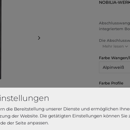
NOBILIA-WER
Abschlusswange
integriertem Bo
Die Abschlusswa
Mehr lesen
Farbe Wangen/
Alpinweiß
Farbe Profile
Schwarz
instellungen
ern die Bereitstellung unserer Dienste und ermöglichen Ihne
ung der Website. Die getätigten Einstellungen können Sie
de der Seite anpassen.