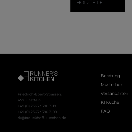
akzeptiert werde
HOLZTEILE
Beratung
Musterbox
Versandarten
Friedrich-Ebert-Strasse 2
45711 Datteln
KI Küche
+49 (0) 2363 / 390 3-19
FAQ
+49 (0) 2363 / 390 3-99
rk@brauckhoff-kuechen.de