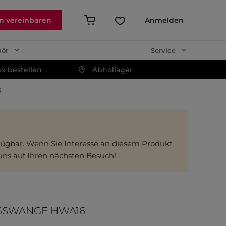
n vereinbaren
Anmelden
hör
Service
x bestellen
Abhollager
6
erfügbar. Wenn Sie Interesse an diesem Produkt
 uns auf Ihren nächsten Besuch!
SSWANGE HWA16