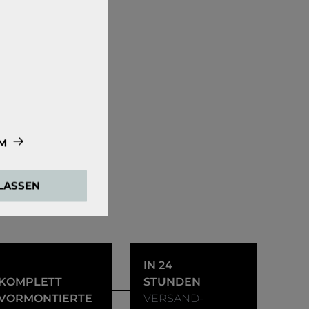
M
e zwingend
ULASSEN
ensweisen der
den Google Tag
IN 24
KOMPLETT
STUNDEN
 externen Medien
VORMONTIERTE
VERSAND-