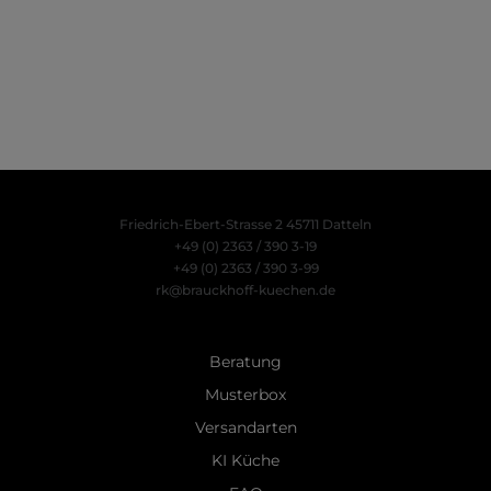
Friedrich-Ebert-Strasse 2
45711 Datteln
+49 (0) 2363 / 390 3-19
+49 (0) 2363 / 390 3-99
rk@brauckhoff-kuechen.de
Beratung
Musterbox
Versandarten
KI Küche