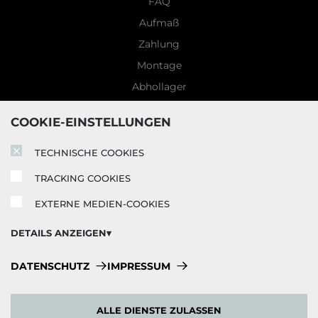
FAQ
Aufmaß
Zahlung
Montage
Abhollager
Garantiebedingungen
COOKIE-EINSTELLUNGEN
5 Jahre Garantie
Blog
TECHNISCHE COOKIES
TRACKING COOKIES
EXTERNE MEDIEN-COOKIES
DETAILS ANZEIGEN
Technische Cookies:
DATENSCHUTZ
IMPRESSUM
Diese Cookies sind immer aktiviert, da sie für die
Grundfunktionen der Seite zwingend erforderlich sind.
ALLE DIENSTE ZULASSEN
Tracking Cookies: