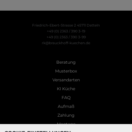
Friedrich-Ebert-Strasse 2
45711 Datteln
+49 (0) 2363 / 390 3-19
+49 (0) 2363 / 390 3-99
rk@brauckhoff-kuechen.de
Beratung
Musterbox
Versandarten
KI Küche
FAQ
Aufmaß
Zahlung
Montage