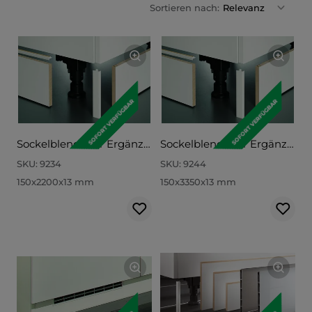
Sortieren nach:
Relevanz
SOFORT VERFÜGBAR
SOFORT VERFÜGBAR
Sockelblende für Ergänzungs- und Ersatzbestellungen SB15-220
Sockelblende für Ergänzungs- und Ersatzbestellungen SB15-335
SKU:
9234
SKU:
9244
150x2200x13 mm
150x3350x13 mm