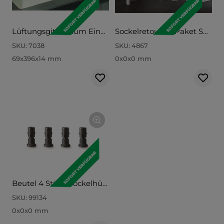
SOFORT VERFÜGBAR
SOFORT VERFÜGBAR
Lüftungsgitter, zum Einbau in die Sockelblende bei Geräte- Umbauten LG40
Sockelretouren-Paket SORP
SKU:
7038
SKU:
4867
69x396x14 mm
0x0x0 mm
SOFORT VERFÜGBAR
Beutel 4 Stück Sockelhülsen 150 mm 99134
SKU:
99134
0x0x0 mm