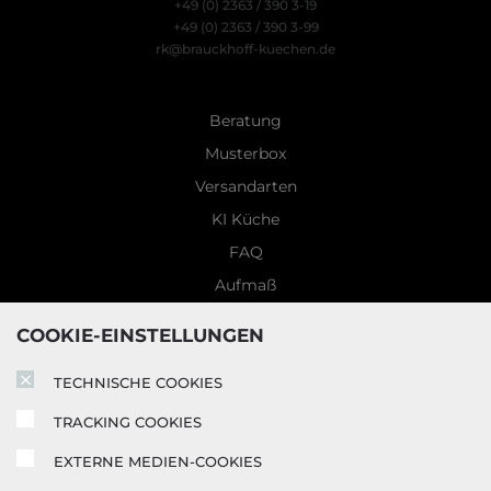
+49 (0) 2363 / 390 3-19
+49 (0) 2363 / 390 3-99
rk@brauckhoff-kuechen.de
Beratung
Musterbox
Versandarten
KI Küche
FAQ
Aufmaß
Zahlung
COOKIE-EINSTELLUNGEN
Montage
TECHNISCHE COOKIES
Abhollager
Garantiebedingungen
TRACKING COOKIES
5 Jahre Garantie
EXTERNE MEDIEN-COOKIES
Blog