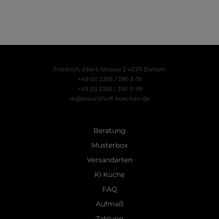
Friedrich-Ebert-Strasse 2
45711 Datteln
+49 (0) 2363 / 390 3-19
+49 (0) 2363 / 390 3-99
rk@brauckhoff-kuechen.de
Beratung
Musterbox
Versandarten
KI Küche
FAQ
Aufmaß
Zahlung