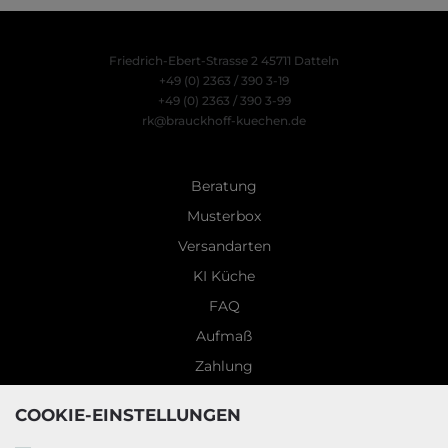
Friedrich-Ebert-Strasse 2
45711 Datteln
+49 (0) 2363 / 390 3-19
+49 (0) 2363 / 390 3-99
rk@brauckhoff-kuechen.de
Beratung
Musterbox
Versandarten
KI Küche
FAQ
Aufmaß
Zahlung
Montage
COOKIE-EINSTELLUNGEN
Abhollager