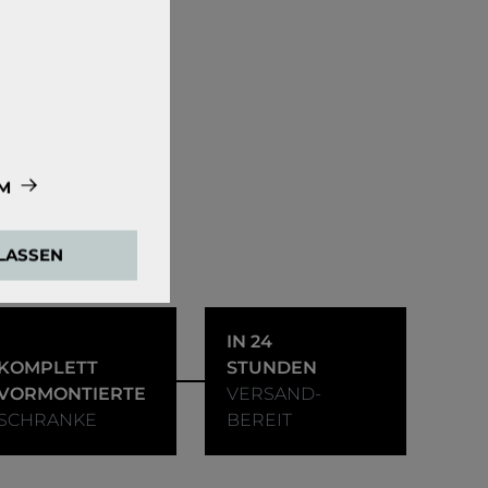
M
e zwingend
ULASSEN
ensweisen der
den Google Tag
IN 24
KOMPLETT
STUNDEN
VORMONTIERTE
VERSAND-
SCHRANKE
BEREIT
 externen Medien