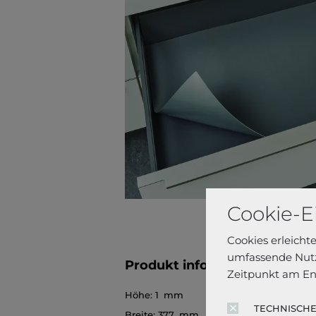
Cookie-E
Cookies erleicht
umfassende Nutz
Produkt informationen
Zeitpunkt am En
Höhe:
1 mm
TECHNISCHE
Breite:
377 mm