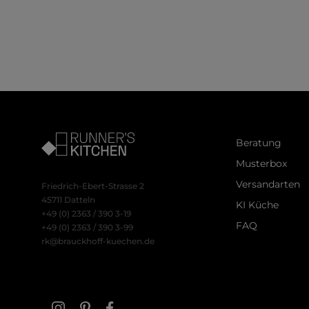
Beratung
Musterbox
Versandarten
Friedrich-Ebert-Strasse 2
45711 Datteln
KI Küche
+49 (0) 2363 / 390 3-19
FAQ
+49 (0) 2363 / 390 3-99
rk@brauckhoff-kuechen.de