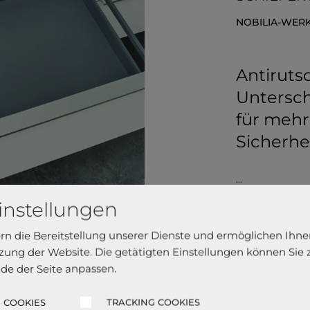
NOBILIA-WER
Antiruts
Untersch
für meh
Sicherhe
...
Mehr lesen
instellungen
ern die Bereitstellung unserer Dienste und ermöglichen Ihne
ung der Website. Die getätigten Einstellungen können Sie
de der Seite anpassen.
 COOKIES
TRACKING COOKIES