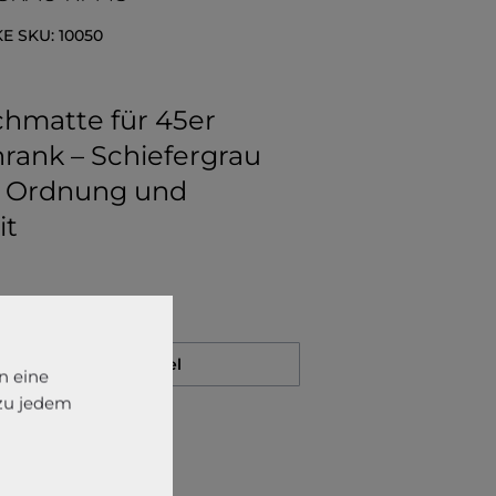
KE
SKU:
10050
chmatte für 45er
rank – Schiefergrau
r Ordnung und
it
Auf den Merkzettel
n eine
 zu jedem