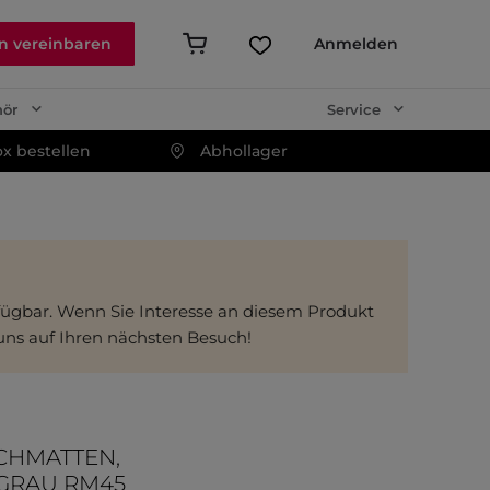
n vereinbaren
Anmelden
hör
Service
x bestellen
Abhollager
erfügbar. Wenn Sie Interesse an diesem Produkt
 uns auf Ihren nächsten Besuch!
CHMATTEN,
GRAU RM45